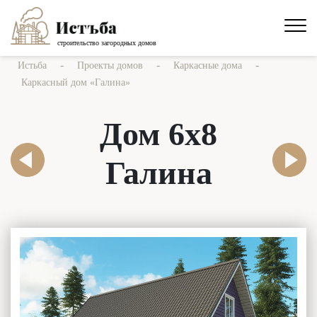
строительство загородных домов
-
-
-
Истьба
Проекты домов
Каркасные дома
Каркасный дом «Галина»
Дом 6х8
Галина