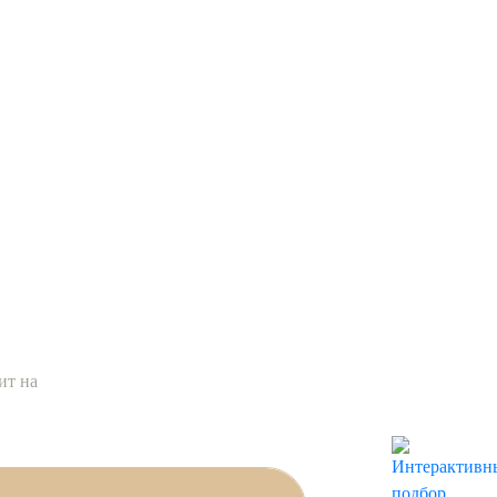
стам прямо
ит на