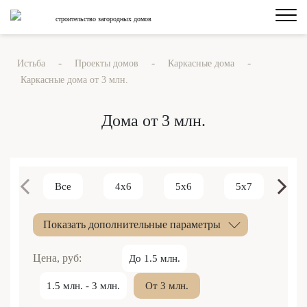
строительство загородных домов
-
-
-
Истьба
Проекты домов
Каркасные дома
Каркасные дома от 3 млн.
Дома от 3 млн.
Все
4x6
5x6
5x7
6x
Показать дополнительные параметры
Цена, руб:
До 1.5 млн.
1.5 млн. - 3 млн.
От 3 млн.