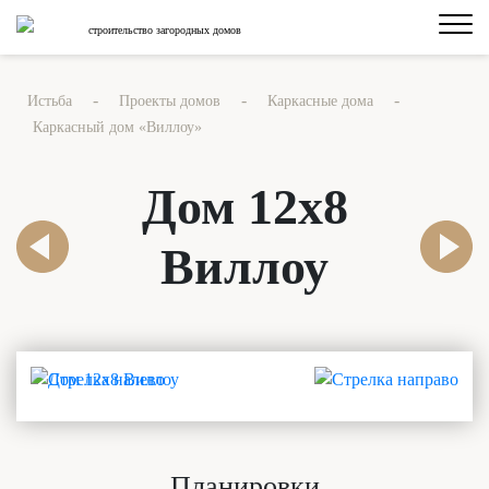
строительство загородных домов
-
-
-
Истьба
Проекты домов
Каркасные дома
Каркасный дом «Виллоу»
Дом 12х8
Виллоу
Планировки