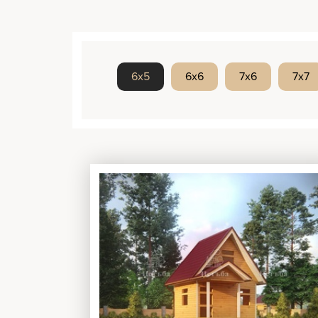
6x5
6x6
7x6
7x7