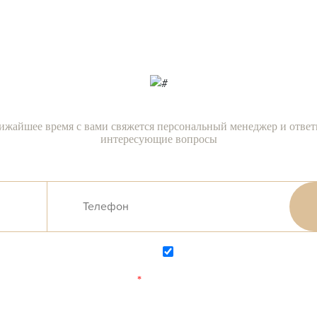
сейчас!
ижайшее время с вами свяжется персональный менеджер и ответ
интересующие вопросы
Согласен на обработку персональных данных
Согласен с
политикой конфиденциаль
Поля, отмеченные
*
обязательны для заполнения.