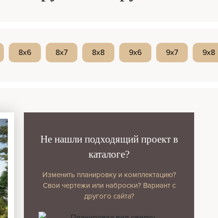
8x6
8x7
8x8
9x6
9x7
9x8
Не нашли подходящий проект в
каталоге?
Изменить планировку и комплектацию?
Свои чертежи или наброски? Вариант с
другого сайта?