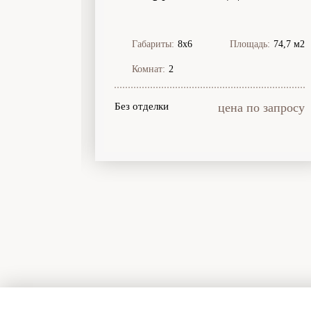
щадь:
84 м2
Габариты:
8х6
Площадь:
74,7 м2
Комнат:
2
99 999
Без отделки
цена по запросу
руб.