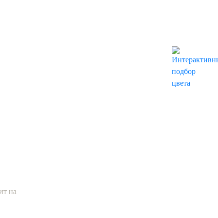
стам прямо
ит на