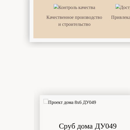
Качественное производство
Привлека
и строительство
лерий
Сруб дома ДУ049