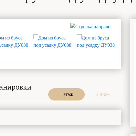
анировки
1 этаж
2 этаж