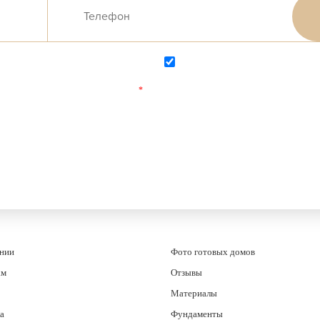
Согласен на обработку персональных данных
Согласен с
политикой конфиденциаль
Поля, отмеченные
*
обязательны для заполнения.
ании
Фото готовых домов
ам
Отзывы
Материалы
а
Фундаменты