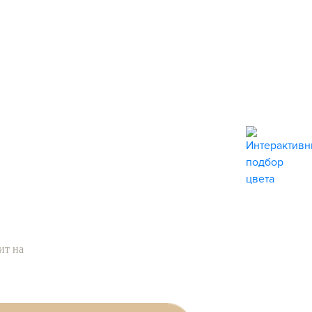
стам прямо
ит на