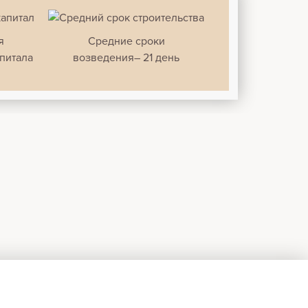
я
Средние сроки
питала
возведения– 21 день