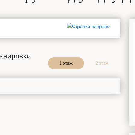
анировки
1 этаж
2 этаж