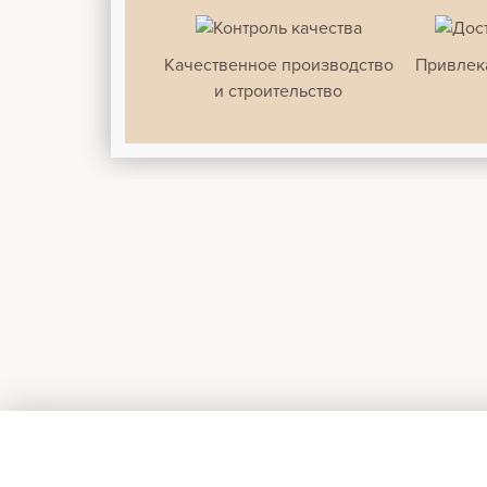
Качественное производство
Привлек
и строительство