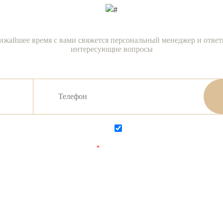
ижайшее время с вами свяжется персональный менеджер и ответ
интересующие вопросы
Согласен на обработку персональных данных
Согласен с
политикой конфиденциаль
Поля, отмеченные
*
обязательны для заполнения.