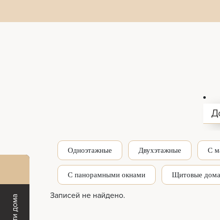
Д
Одноэтажные
Двухэтажные
С м
С панорамными окнами
Щитовые дом
Записей не найдено.