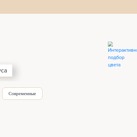
уса
Современные