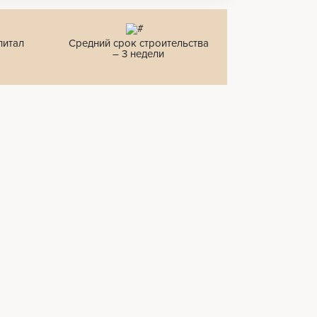
питал
Средний срок строительства
– 3 недели