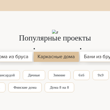
Популярные проекты
ома из бруса
Каркасные дома
Бани из бр
ансардой
Дачные
Зимние
6x6
9x9
а
Финские дома
Дома 8 на 8