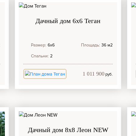
Дачный дом 6х6 Теган
2
Размер:
6х6
Площадь:
36 м2
Спальни:
2
1 011 900
.
руб.
Дачный дом 8х8 Леон NEW