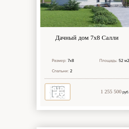
Дачный дом 7х8 Салли
Размер:
7х8
Площадь:
52 м
Спальни:
2
1 255 500
руб