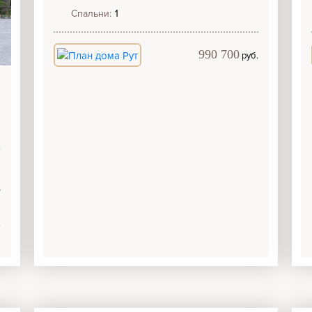
Спальни:
1
990 700
руб.
2
.