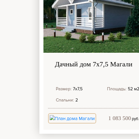
Дачный дом 7х7,5 Магали
Размер:
7х7,5
Площадь:
52 м
Спальни:
2
1 083 500
руб