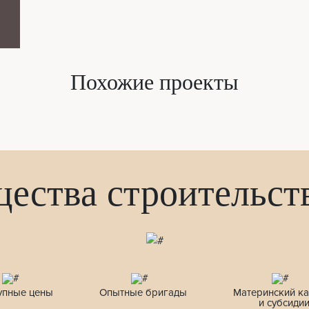
Похожие проекты
ества строительств
упные цены
Опытные бригады
Материнский ка
и субсиди