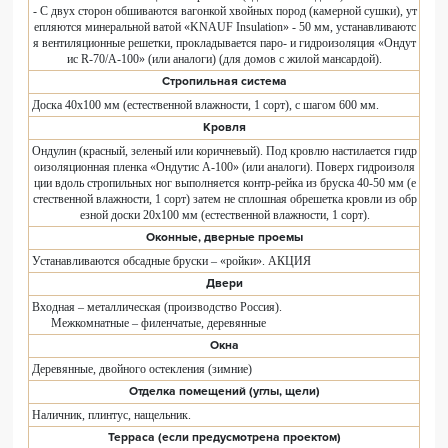
- С двух сторон обшиваются вагонкой хвойных пород (камерной сушки), ут
епляются минеральной ватой «KNAUF Insulation» - 50 мм, устанавливаютс
я вентиляционные решетки, прокладывается паро- и гидроизоляция «Ондут
ис R-70/A-100» (или аналоги) (для домов с жилой мансардой).
Стропильная система
Доска 40х100 мм (естественной влажности, 1 сорт), с шагом 600 мм.
Кровля
Ондулин (красный, зеленый или коричневый). Под кровлю настилается гидр
оизоляционная пленка «Ондутис A-100» (или аналоги). Поверх гидроизоля
ции вдоль стропильных ног выполняется контр-рейка из бруска 40-50 мм (е
стественной влажности, 1 сорт) затем не сплошная обрешетка кровли из обр
езной доски 20х100 мм (естественной влажности, 1 сорт).
Оконные, дверные проемы
Устанавливаются обсадные бруски – «ройки». АКЦИЯ
Двери
Входная – металлическая (производство Россия).
Межкомнатные – филенчатые, деревянные
Окна
Деревянные, двойного остекления (зимние)
Отделка помещений (углы, щели)
Наличник, плинтус, нащельник.
Терраса (если предусмотрена проектом)