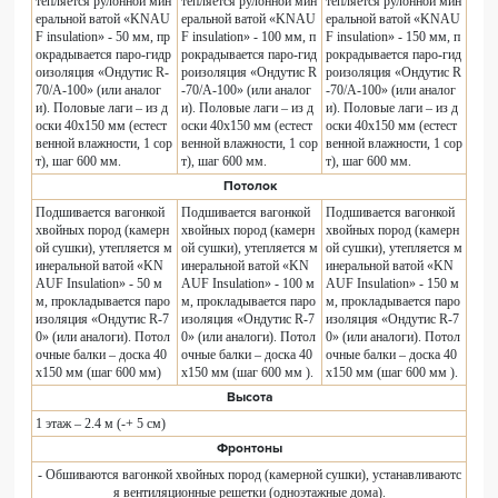
тепляется рулонной мин
тепляется рулонной мин
тепляется рулонной мин
еральной ватой «KNAU
еральной ватой «KNAU
еральной ватой «KNAU
F insulation» - 50 мм, пр
F insulation» - 100 мм, п
F insulation» - 150 мм, п
окрадывается паро-гидр
рокрадывается паро-гид
рокрадывается паро-гид
оизоляция «Ондутис R-
роизоляция «Ондутис R
роизоляция «Ондутис R
70/A-100» (или аналог
-70/A-100» (или аналог
-70/A-100» (или аналог
и). Половые лаги – из д
и). Половые лаги – из д
и). Половые лаги – из д
оски 40х150 мм (естест
оски 40х150 мм (естест
оски 40х150 мм (естест
венной влажности, 1 сор
венной влажности, 1 сор
венной влажности, 1 сор
т), шаг 600 мм.
т), шаг 600 мм.
т), шаг 600 мм.
Потолок
Подшивается вагонкой
Подшивается вагонкой
Подшивается вагонкой
хвойных пород (камерн
хвойных пород (камерн
хвойных пород (камерн
ой сушки), утепляется м
ой сушки), утепляется м
ой сушки), утепляется м
инеральной ватой «KN
инеральной ватой «KN
инеральной ватой «KN
AUF Insulation» - 50 м
AUF Insulation» - 100 м
AUF Insulation» - 150 м
м, прокладывается паро
м, прокладывается паро
м, прокладывается паро
изоляция «Ондутис R-7
изоляция «Ондутис R-7
изоляция «Ондутис R-7
0» (или аналоги). Потол
0» (или аналоги). Потол
0» (или аналоги). Потол
очные балки – доска 40
очные балки – доска 40
очные балки – доска 40
х150 мм (шаг 600 мм)
х150 мм (шаг 600 мм ).
х150 мм (шаг 600 мм ).
Высота
1 этаж – 2.4 м (-+ 5 см)
Фронтоны
- Обшиваются вагонкой хвойных пород (камерной сушки), устанавливаютс
я вентиляционные решетки (одноэтажные дома).