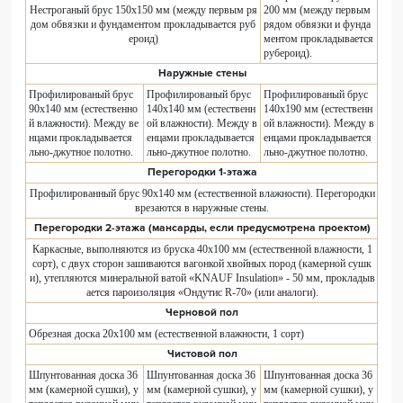
Нестроганый брус 150х150 мм (между первым ря
200 мм (между первым
дом обвязки и фундаментом прокладывается руб
рядом обвязки и фунда
ероид)
ментом прокладывается
рубероид).
Наружные стены
Профилированый брус
Профилированый брус
Профилированый брус
90х140 мм (естественно
140х140 мм (естественн
140х190 мм (естественн
й влажности). Между ве
ой влажности). Между в
ой влажности). Между в
нцами прокладывается
енцами прокладывается
енцами прокладывается
льно-джутное полотно.
льно-джутное полотно.
льно-джутное полотно.
Перегородки 1-этажа
Профилированный брус 90х140 мм (естественной влажности). Перегородки
врезаются в наружные стены.
Перегородки 2-этажа (мансарды, если предусмотрена проектом)
Каркасные, выполняются из бруска 40х100 мм (естественной влажности, 1
сорт), с двух сторон зашиваются вагонкой хвойных пород (камерной сушк
и), утепляются минеральной ватой «KNAUF Insulation» - 50 мм, прокладыв
ается пароизоляция «Ондутис R-70» (или аналоги).
Черновой пол
Обрезная доска 20x100 мм (естественной влажности, 1 сорт)
Чистовой пол
Шпунтованная доска 36
Шпунтованная доска 36
Шпунтованная доска 36
мм (камерной сушки), у
мм (камерной сушки), у
мм (камерной сушки), у