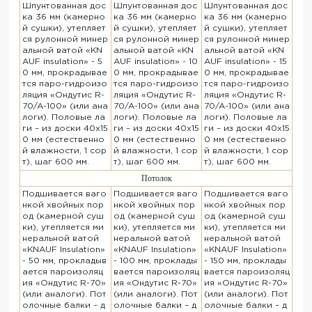
Шпунтованная дос
Шпунтованная дос
Шпунтованная дос
ка 36 мм (камерно
ка 36 мм (камерно
ка 36 мм (камерно
й сушки), утепляет
й сушки), утепляет
й сушки), утепляет
ся рулонной минер
ся рулонной минер
ся рулонной минер
альной ватой «KN
альной ватой «KN
альной ватой «KN
AUF insulation» - 5
AUF insulation» - 10
AUF insulation» - 15
0 мм, прокрадывае
0 мм, прокрадывае
0 мм, прокрадывае
тся паро-гидроизо
тся паро-гидроизо
тся паро-гидроизо
ляция «Ондутис R-
ляция «Ондутис R-
ляция «Ондутис R-
70/A-100» (или ана
70/A-100» (или ана
70/A-100» (или ана
логи). Половые ла
логи). Половые ла
логи). Половые ла
ги – из доски 40х15
ги – из доски 40х15
ги – из доски 40х15
0 мм (естественно
0 мм (естественно
0 мм (естественно
й влажности, 1 сор
й влажности, 1 сор
й влажности, 1 сор
т), шаг 600 мм.
т), шаг 600 мм.
т), шаг 600 мм.
Потолок
Подшивается ваго
Подшивается ваго
Подшивается ваго
нкой хвойных пор
нкой хвойных пор
нкой хвойных пор
од (камерной суш
од (камерной суш
од (камерной суш
ки), утепляется ми
ки), утепляется ми
ки), утепляется ми
неральной ватой
неральной ватой
неральной ватой
«KNAUF Insulation»
«KNAUF Insulation»
«KNAUF Insulation»
- 50 мм, прокладыв
- 100 мм, проклады
- 150 мм, проклады
ается пароизоляц
вается пароизоляц
вается пароизоляц
ия «Ондутис R-70»
ия «Ондутис R-70»
ия «Ондутис R-70»
(или аналоги). Пот
(или аналоги). Пот
(или аналоги). Пот
олочные балки – д
олочные балки – д
олочные балки – д