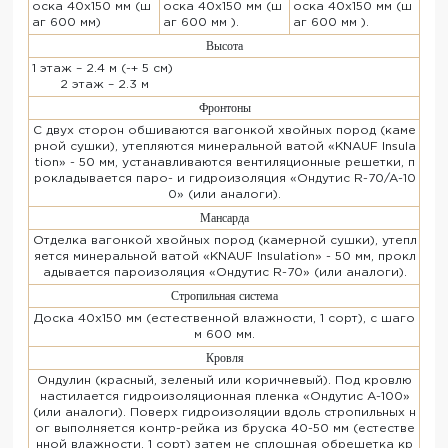
оска 40х150 мм (ш
оска 40х150 мм (ш
оска 40х150 мм (ш
аг 600 мм)
аг 600 мм ).
аг 600 мм ).
Высота
1 этаж – 2.4 м (-+ 5 см)
2 этаж – 2.3 м
Фронтоны
С двух сторон обшиваются вагонкой хвойных пород (каме
рной сушки), утепляются минеральной ватой «KNAUF Insula
tion» - 50 мм, устанавливаются вентиляционные решетки, п
рокладывается паро- и гидроизоляция «Ондутис R-70/A-10
0» (или аналоги).
Мансарда
Отделка вагонкой хвойных пород (камерной сушки), утепл
яется минеральной ватой «KNAUF Insulation» - 50 мм, прокл
адывается пароизоляция «Ондутис R-70» (или аналоги).
Стропильная система
Доска 40х150 мм (естественной влажности, 1 сорт), с шаго
м 600 мм.
Кровля
Ондулин (красный, зеленый или коричневый). Под кровлю
настилается гидроизоляционная пленка «Ондутис A-100»
(или аналоги). Поверх гидроизоляции вдоль стропильных н
ог выполняется контр-рейка из бруска 40-50 мм (естестве
нной влажности, 1 сорт) затем не сплошная обрешетка кр