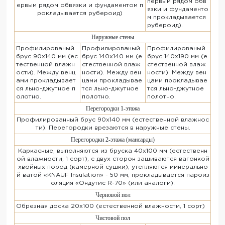
первым рядом обв
ервым рядом обвязки и фундаментом п
язки и фундаменто
рокладывается рубероид)
м прокладывается
рубероид).
Наружные стены
Профилированый
Профилированый
Профилированый
брус 90х140 мм (ес
брус 140х140 мм (е
брус 140х190 мм (е
тественной влажн
стественной влаж
стественной влаж
ости). Между венц
ности). Между вен
ности). Между вен
ами прокладывает
цами прокладывае
цами прокладывае
ся льно-джутное п
тся льно-джутное
тся льно-джутное
олотно.
полотно.
полотно.
Перегородки 1-этажа
Профилированный брус 90х140 мм (естественной влажнос
ти). Перегородки врезаются в наружные стены.
Перегородки 2-этажа (мансарды)
Каркасные, выполняются из бруска 40х100 мм (естественн
ой влажности, 1 сорт), с двух сторон зашиваются вагонкой
хвойных пород (камерной сушки), утепляются минерально
й ватой «KNAUF Insulation» - 50 мм, прокладывается пароиз
оляция «Ондутис R-70» (или аналоги).
Черновой пол
Обрезная доска 20х100 (естественной влажности, 1 сорт)
Чистовой пол