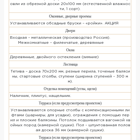
овли из обрезной доски 20х100 мм (естественной влажнос
ти, 1 сорт).
Оконные, дверные проемы
Устанавливаются обсадные бруски – «ройки». АКЦИЯ
Двери
Входная – металлическая (производство Россия).
Межкомнатные – филенчатые, деревянные
Окна
Деревянные, двойного остекления (зимние)
Лестница
Тетива – доска 70х200 мм, резные перила, точеные баляси
ны, стартовые столбы, ступени (ширина ступеней – 300 м
м).
Отделка помещений (углы, щели)
Наличник, плинтус, нащельник.
Терраса (если предусмотрена проектом)
Устанавливаются опорные столбы с компенсационными ли
фтами (шарниры, для усадки), ограждения с помощью пер
ил и плоские балясины. Потолок подшивается вагонкой хв
ойных пород (камерной сушки). Пол – шпунтованная полов
ая доска 36 мм (камерной сушки).
Терраса (если предусмотрена проектом)