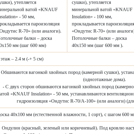
ушки), утепляется
сушки), утепляется
инеральной ватой «KNAUF
минеральной ватой «KNAUF
nsulation» - 50 мм,
Insulation» - 100 мм,
рокладывается пароизоляция
прокладывается пароизоляци
Ондутис R-70» (или аналоги).
«Ондутис R-70» (или аналоги)
отолочные балки – доска
Потолочные балки – доска
0х150 мм (шаг 600 мм)
40х150 мм (шаг 600 мм ).
 этаж – 2.4 м (-+ 5 см)
- Обшиваются вагонкой хвойных пород (камерной сушки), уста
(одноэтажные дома).
- С двух сторон обшиваются вагонкой хвойных пород (камерн
атой «KNAUF Insulation» - 50 мм, устанавливаются вентиляцион
гидроизоляция «Ондутис R-70/A-100» (или аналоги) (дл
оска 40х100 мм (естественной влажности, 1 сорт), с шагом 600 м
Ондулин (красный, зеленый или коричневый). Под кровлю нас