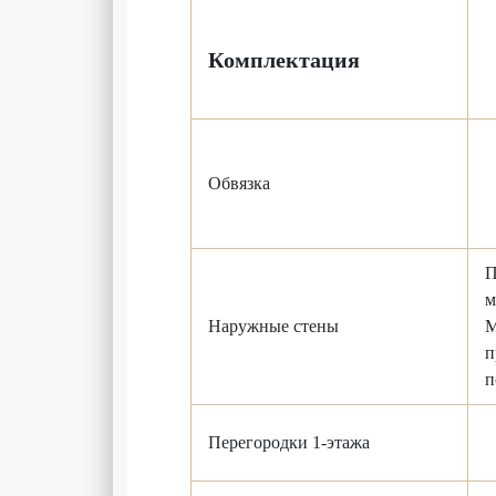
Комплектация
Обвязка
П
м
Наружные стены
Ме
п
п
Перегородки 1-этажа