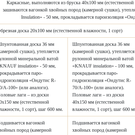
Каркасные, выполняются из бруска 40х100 мм (естественной в
зашиваются вагонкой хвойных пород (камерной сушки), утеп
Insulation» - 50 мм, прокладывается пароизоляция «Он
брезная доска 20x100 мм (естественной влажности, 1 сорт)
пунтованная доска 36 мм
Шпунтованная доска 36 мм
камерной сушки), утепляется
(камерной сушки), утепляется
улонной минеральной ватой
рулонной минеральной ватой
KNAUF insulation» - 50 мм,
«KNAUF insulation» - 100 мм,
рокрадывается паро-
прокрадывается паро-
идроизоляция «Ондутис R-
гидроизоляция «Ондутис R-
0/A-100» (или аналоги).
70/A-100» (или аналоги).
оловые лаги – из доски
Половые лаги – из доски
0х150 мм (естественной
40х150 мм (естественной
лажности, 1 сорт), шаг 600 мм.
влажности, 1 сорт), шаг 600 м
одшивается вагонкой
Подшивается вагонкой
войных пород (камерной
хвойных пород (камерной