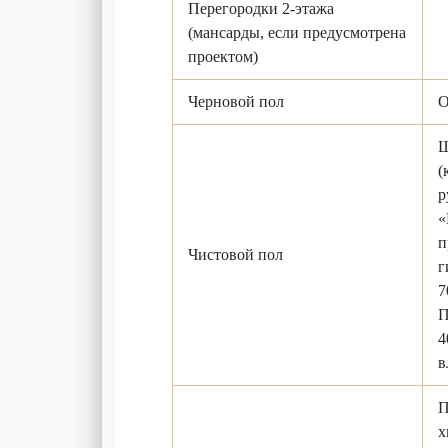
Перегородки 2-этажа
(мансарды, если предусмотрена
проектом)
Черновой пол
О
Ш
(
р
«
п
Чистовой пол
г
7
П
4
в
П
х