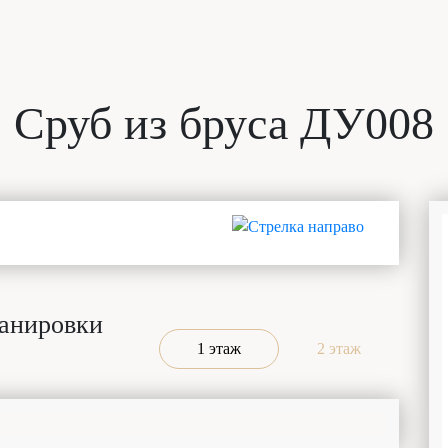
Сруб из бруса ДУ008
анировки
1 этаж
2 этаж