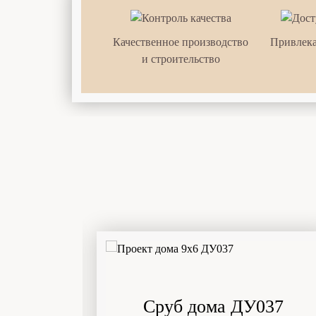
Качественное производство
Привлека
и строительство
ислав
Сруб дома ДУ037