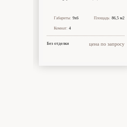
:
100,25 м2
Габариты:
9х6
Площадь:
86,5 м2
Комнат:
4
99 999
Без отделки
цена по запросу
руб.