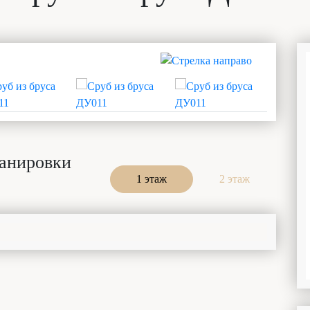
анировки
1 этаж
2 этаж