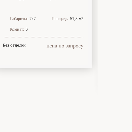
Габариты:
7х7
Площадь:
51,3 м2
Габари
Комнат:
3
Комнат
Без отделки
цена по запросу
Без отдел
Лето
Зима