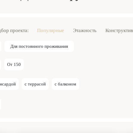
бор проекта:
Популярные
Этажность
Конструктив
Для постоянного проживания
От 150
ансардой
с террасой
с балконом