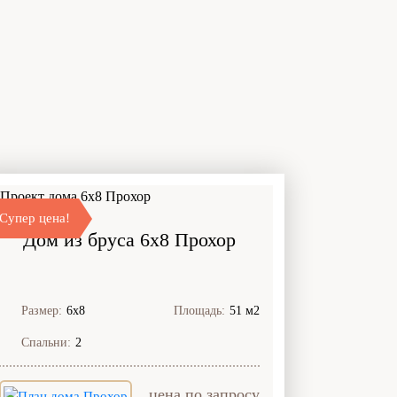
Супер цена!
Дом из бруса 6x8 Прохор
Размер:
6х8
Площадь:
51 м2
Спальни:
2
цена по запросу