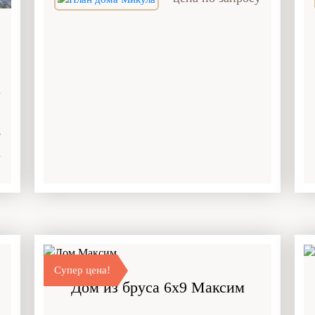
2
у
Супер цена!
Дом из бруса 6x9 Максим