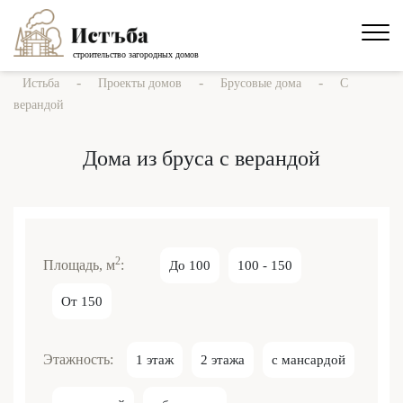
строительство загородных домов
-
-
-
Истьба
Проекты домов
Брусовые дома
С
верандой
Дома из бруса с верандой
2
Площадь, м
:
До 100
100 - 150
От 150
Этажность:
1 этаж
2 этажа
с мансардой